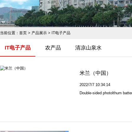
当前位置：
首页
>
产品展示
>
IT电子产品
IT电子产品
农产品
清凉山泉水
米兰（中国）
2022/7/7 10:34:14
Double-sided photolthum batter