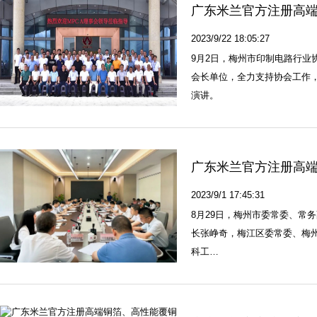
广东米兰官方注册高端
2023/9/22 18:05:27
9月2日，梅州市印制电路行业
会长单位，全力支持协会工作
演讲。
广东米兰官方注册高端
2023/9/1 17:45:31
8月29日，梅州市委常委、
长张峥奇，梅江区委常委、梅
科工…