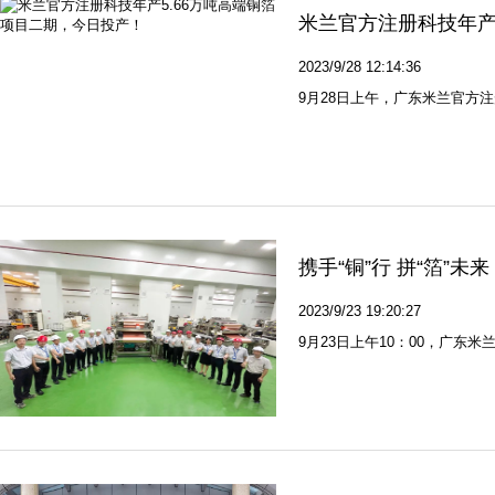
米兰官方注册科技年产
2023/9/28 12:14:36
9月28日上午，广东米兰官方
携手“铜”行 拼“箔”
2023/9/23 19:20:27
9月23日上午10：00，广