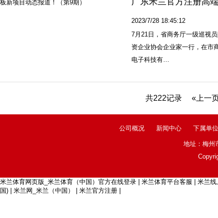
广东米兰官方注册高端
2023/7/28 18:45:12
7月21日，省商务厅一级巡视
资企业协会企业家一行，在市
电子科技有…
共222记录
«上一
公司概况
新闻中心
下属单
地址：梅州市
Copy
米兰体育网页版_米兰体育（中国）官方在线登录
|
米兰体育平台客服
|
米兰线
国)
|
米兰网_米兰（中国）
|
米兰官方注册
|