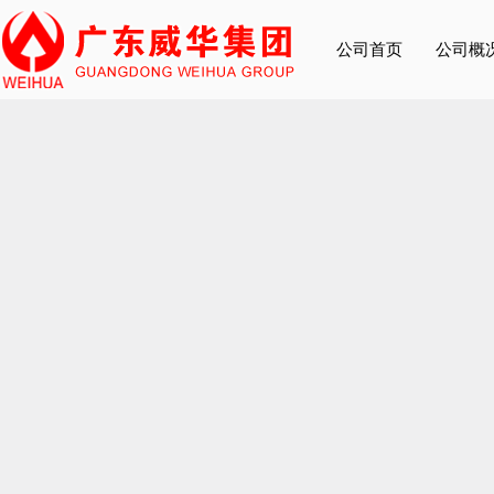
公司首页
公司概